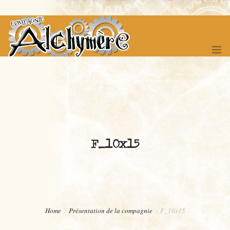
ACCUEIL
SPECTACLES
F_10x15
FÊTE DES 20 ANS !
FESTIVAL DES ITINERANCES
COMPAGNONNAGE
BOUTIQUE
Home
Présentation de la compagnie
F_10x15