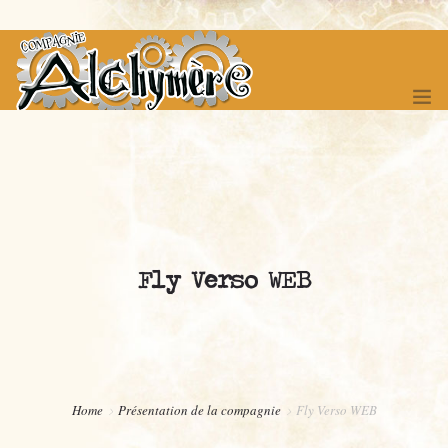
ACCUEIL
SPECTACLES
Fly Verso WEB
FÊTE DES 20 ANS !
FESTIVAL DES ITINERANCES
COMPAGNONNAGE
BOUTIQUE
Home
Présentation de la compagnie
Fly Verso WEB