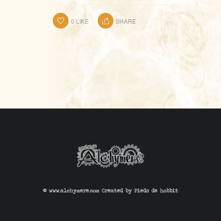
0
LIKE
SHARE
© www.alchymere.com Created by
Pieds de hobbit