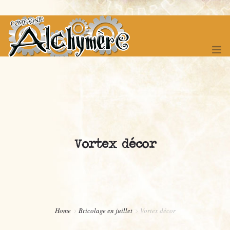
ACCUEIL
SPECTACLES
Vortex décor
FÊTE DES 20 ANS !
FESTIVAL DES ITINERANCES
COMPAGNONNAGE
BOUTIQUE
Home
Bricolage en juillet
Vortex décor