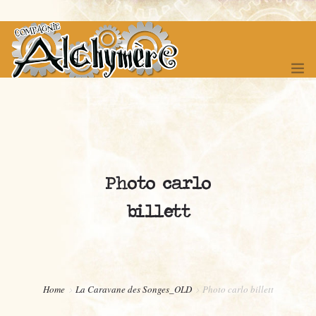
ACCUEIL
SPECTACLES
Photo carlo
FÊTE DES 20 ANS !
billett
FESTIVAL DES ITINERANCES
COMPAGNONNAGE
BOUTIQUE
Home
La Caravane des Songes_OLD
Photo carlo billett