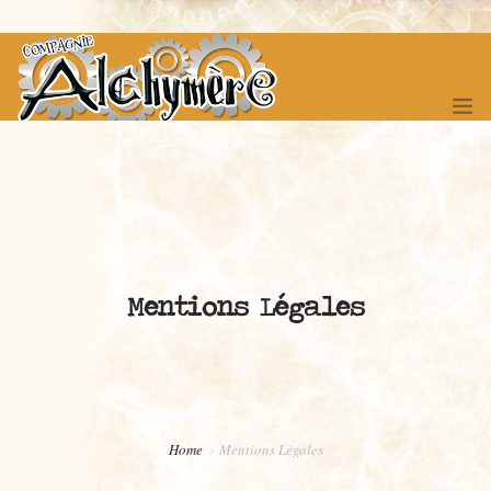
ACCUEIL
SPECTACLES
Mentions Légales
FÊTE DES 20 ANS !
FESTIVAL DES ITINERANCES
COMPAGNONNAGE
BOUTIQUE
Home
Mentions Légales