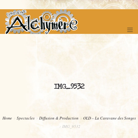
ACCUEIL
SPECTACLES
IMG_9532
FÊTE DES 20 ANS !
FESTIVAL DES ITINERANCES
COMPAGNONNAGE
Home
Spectacles
Diffusion & Production
OLD – La Caravane des Songes
BOUTIQUE
IMG_9532