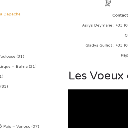
a Dépêche
Contact 
Asilys Deymarie : +33 
C
Gladys Guilliot : +33
Rej
Toulouse (31)
 cirque – Balma (31)
Les Voeux 
1)
 (81)
Ô Païs – Vanosc (07)